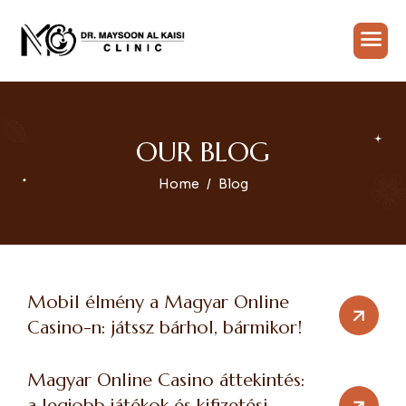
OUR BLOG
Home
Blog
Mobil élmény a Magyar Online
Casino-n: játssz bárhol, bármikor!
Magyar Online Casino áttekintés:
a legjobb játékok és kifizetési